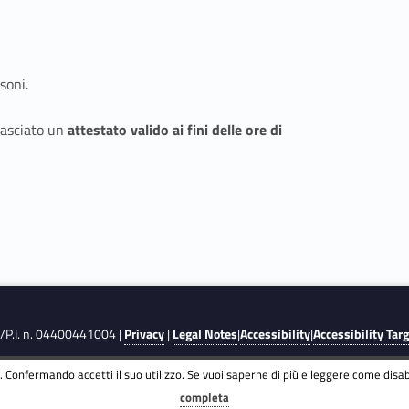
soni.
lasciato un
attestato valido ai fini delle ore di
F./P.I. n. 04400441004 |
Privacy
|
Legal Notes
|
Accessibility
|
Accessibility Tar
 Confermando accetti il suo utilizzo. Se vuoi saperne di più e leggere come disabi
completa
y
and
Terms of Service
apply.