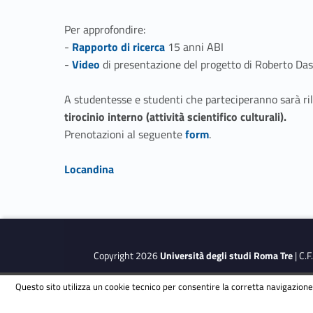
Per approfondire:
Link identifier #identifier__20035-4
-
Rapporto di ricerca
15 anni ABI
Link identifier #identifier__67900-5
-
Video
di presentazione del progetto di Roberto Das
A studentesse e studenti che parteciperanno sarà ri
tirocinio interno (attività scientifico culturali).
Link identifier #identifier__18295-6
Prenotazioni al seguente
form
.
Link identifier #identifier__173327-7
Locandina
Skip back to navigation
Copyright 2026
Università degli studi Roma Tre
| C.
Questo sito utilizza un cookie tecnico per consentire la corretta navigazione.
This site is protected by reCAPTCHA and the Google
Privacy Polic