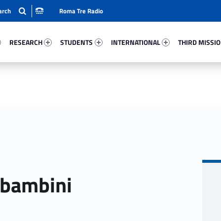
Roma Tre Radio
41-15
Research 9599-24
Students 33649-33
International 53225-50
Third Mission 
RESEARCH
STUDENTS
INTERNATIONAL
THIRD MISSI
e bambini