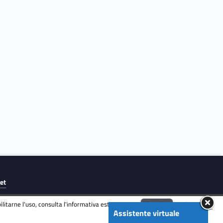
get
litarne l'uso, consulta l'informativa estesa.
ENG
Accetta
Informativa
Assistente virtuale