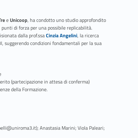
Tre
e
Unicoop
, ha condotto uno studio approfondito
 punti di forza per una possibile replicabilità.
Link identifier #identifier__96230-3
isionata dalla prof.ssa
Cinzia Angelini
, la ricerca
ABI, suggerendo condizioni fondamentali per la sua
e
Merito (partecipazione in attesa di conferma)
ienze della Formazione.
rpelli@uniroma3.it); Anastasia Marini; Viola Paleari;