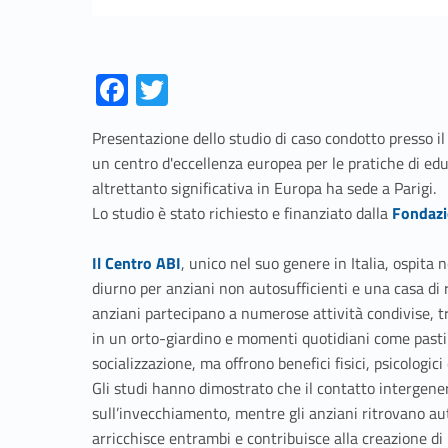
Fa
T
ce
w
Presentazione dello studio di caso condotto presso i
b
itt
un centro d'eccellenza europea per le pratiche di ed
o
er
altrettanto significativa in Europa ha sede a Parigi.
Link identifier #identifier__99497-1
o
Lo studio è stato richiesto e finanziato dalla
Fondazi
k
Link identifier #identifier__14769-2
Il Centro ABI
, unico nel suo genere in Italia, ospita 
diurno per anziani non autosufficienti e una casa di 
anziani partecipano a numerose attività condivise, tr
in un orto-giardino e momenti quotidiani come pasti
socializzazione, ma offrono benefici fisici, psicologici
Gli studi hanno dimostrato che il contatto intergene
sull’invecchiamento, mentre gli anziani ritrovano au
arricchisce entrambi e contribuisce alla creazione di