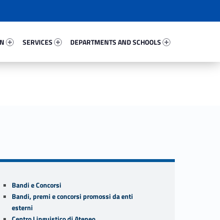
87051-67
Services 34513-81
Departments And Schools 65441-96
ON
SERVICES
DEPARTMENTS AND SCHOOLS
Sidebar
Bandi e Concorsi
Bandi, premi e concorsi promossi da enti
esterni
Centro Linguistico di Ateneo