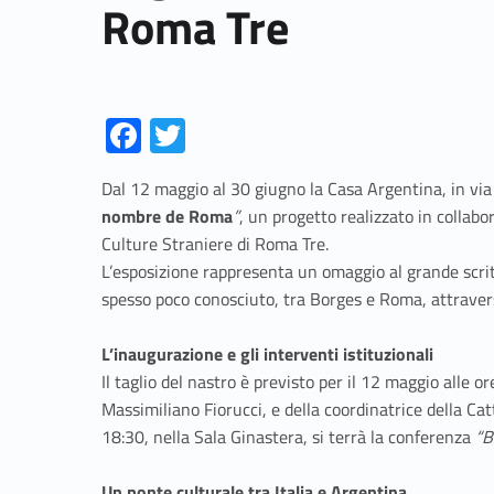
Roma Tre
Fa
T
ce
w
Dal 12 maggio al 30 giugno la Casa Argentina, in via
b
itt
nombre de Roma
”
, un progetto realizzato in collab
o
er
Culture Straniere di Roma Tre.
o
L’esposizione rappresenta un omaggio al grande scrit
spesso poco conosciuto, tra Borges e Roma, attravers
k
L’inaugurazione e gli interventi istituzionali
Il taglio del nastro è previsto per il 12 maggio alle or
Massimiliano Fiorucci, e della coordinatrice della Cat
18:30, nella Sala Ginastera, si terrà la conferenza
“B
Un ponte culturale tra Italia e Argentina