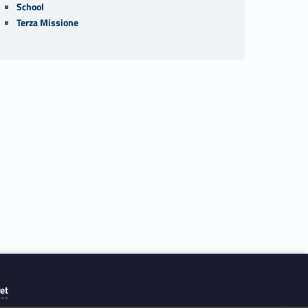
School
Terza Missione
get