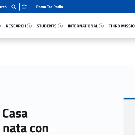
Roma Tre Radio
28-15
Research 84760-24
Students 75773-33
International 97018-50
Third Mission 
RESEARCH
STUDENTS
INTERNATIONAL
THIRD MISSI
 Casa
 nata con