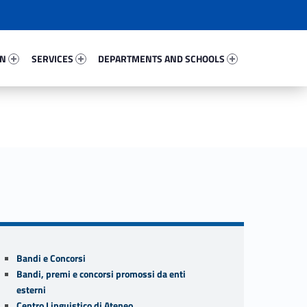
86224-67
Services 63143-81
Departments And Schools 31725-96
ON
SERVICES
DEPARTMENTS AND SCHOOLS
Sidebar
Bandi e Concorsi
Bandi, premi e concorsi promossi da enti
esterni
Centro Linguistico di Ateneo