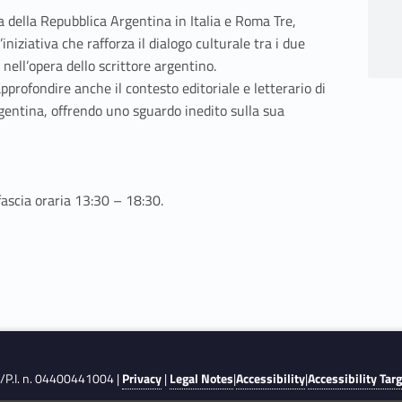
a della Repubblica Argentina in Italia e Roma Tre,
iniziativa che rafforza il dialogo culturale tra i due
 nell’opera dello scrittore argentino.
approfondire anche il contesto editoriale e letterario di
rgentina, offrendo uno sguardo inedito sulla sua
 fascia oraria 13:30 – 18:30.
F./P.I. n. 04400441004 |
Privacy
|
Legal Notes
|
Accessibility
|
Accessibility Tar