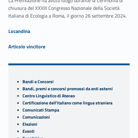
La Premiazione ha avuto luogo durante la Cerimonia di
chiusura del XXXIII Congresso Nazionale della Società
Italiana di Ecologia a Roma, il giorno 26 settembre 2024.
Link identifier #identifier__185703-1
Locandina
Link identifier #identifier__139974-2
Articolo vincitore
Skip back to navigation
Sidebar
Bandi e Concorsi
Bandi, premi e concorsi promossi da enti esterni
Centro Linguistico di Ateneo
Certificazione dell'italiano come lingua straniera
Comunicati Stampa
Comunicazioni
Elezioni
Eventi