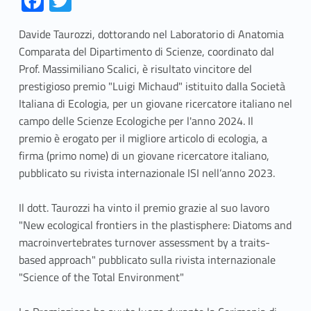
Fa
T
ce
w
Davide Taurozzi, dottorando nel Laboratorio di Anatomia
b
itt
Comparata del Dipartimento di Scienze, coordinato dal
o
er
Prof. Massimiliano Scalici, è risultato vincitore del
o
prestigioso premio "Luigi Michaud" istituito dalla Società
Italiana di Ecologia, per un giovane ricercatore italiano nel
k
campo delle Scienze Ecologiche per l'anno 2024. Il
premio è erogato per il migliore articolo di ecologia, a
firma (primo nome) di un giovane ricercatore italiano,
pubblicato su rivista internazionale ISI nell’anno 2023.
Il dott. Taurozzi ha vinto il premio grazie al suo lavoro
"New ecological frontiers in the plastisphere: Diatoms and
macroinvertebrates turnover assessment by a traits-
based approach" pubblicato sulla rivista internazionale
"Science of the Total Environment"