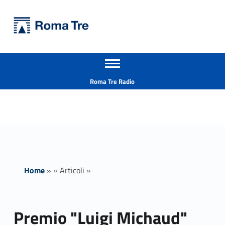
Primary Menu
Università Roma Tre
Premio "Luigi Michaud" per un giovane ricercatore italiano nel campo delle Scienze Ecologiche - Università Roma Tre
Apri il menu secondario
L’Università degli Studi Roma Tre è un’università giovane e per giovani, è nata nel 1992 ed è rapidamente cresciuta sia in termini di studenti che di corsi di studio offerti. Sono attivi 13 dipartimenti che offrono corsi di Laurea, Laurea magistrale, Master, Corsi di perfezionamento, Dottorati di ricerca e Scuole di specializzazione
Header info sidebar
Roma Tre Radio
Home
»
»
Articoli
»
Premio "Luigi Michaud"