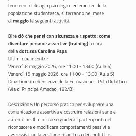
o
er
fenomeni di disagio psicologico ed emotivo della
o
popolazione studentesca, si terranno nel mese
di
maggio
k
le seguenti attività.
Dire ciò che pensi con sicurezza e rispetto: come
diventare persone assertive (training)
a cura
della
dott.ssa Carolina Papa
Ultimi due incontri:
Venerdì 8 maggio 2026, ore 11:00 - 13:00 (Aula 6)
Venerdì 15 maggio 2026, ore 11:00 - 13:00 (Aula 5)
Dipartimento di Scienze della Formazione - Polo Didattico
(Via di Principe Amedeo, 182/B)
Descrizione: Un percorso pratico per sviluppare una
comunicazione assertiva e costruire relazioni sane e
autentiche. Il mini-corso guiderà i partecipanti nel
riconoscere e modificare comportamenti passivi e
aggressivi, nella gestione rispettosa dei conflitti e