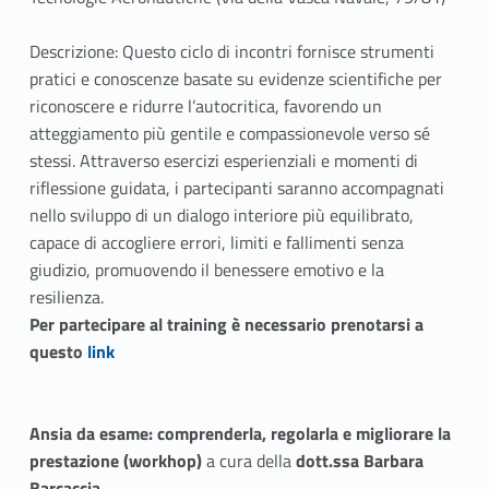
Descrizione: Questo ciclo di incontri fornisce strumenti
pratici e conoscenze basate su evidenze scientifiche per
riconoscere e ridurre l’autocritica, favorendo un
atteggiamento più gentile e compassionevole verso sé
stessi. Attraverso esercizi esperienziali e momenti di
riflessione guidata, i partecipanti saranno accompagnati
nello sviluppo di un dialogo interiore più equilibrato,
capace di accogliere errori, limiti e fallimenti senza
giudizio, promuovendo il benessere emotivo e la
resilienza.
Per partecipare al training è necessario prenotarsi a
Link identifier #identifier__26058-2
questo
link
Ansia da esame: comprenderla, regolarla e migliorare la
prestazione (workhop)
a cura della
dott.ssa Barbara
Barcaccia