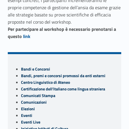
esempi concreti, i partecipanti incrementeranno le
proprie competenze di gestione dell’ansia da esame grazie
alle strategie basate su prove scientifiche di efficacia
proposte nel corso del workshop.
Per partecipare al workshop è necessario prenotarsi a
Link identifier #identifier__91846-3
questo
link
Skip back to navigation
Sidebar
Bandi e Concorsi
Bandi, premi e concorsi promossi da enti esterni
Centro Linguistico di Ateneo
Certificazione dell'italiano come lingua straniera
Comunicati Stampa
Comunicazioni
Elezioni
Eventi
Eventi Live
Iniziative Istituti di Cultura