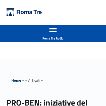
Primary Menu
Università Roma Tre
PRO-BEN: iniziative del mese di maggio - Università Roma Tre
Apri il menu secondario
L’Università degli Studi Roma Tre è un’università giovane e per giovani, è nata nel 1992 ed è rapidamente cresciuta sia in termini di studenti che di corsi di studio offerti. Sono attivi 13 dipartimenti che offrono corsi di Laurea, Laurea magistrale, Master, Corsi di perfezionamento, Dottorati di ricerca e Scuole di specializzazione
Header info sidebar
Roma Tre Radio
Home
»
»
Articoli
»
PRO-BEN: iniziative del