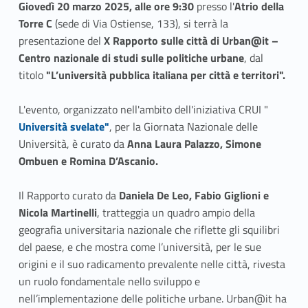
Giovedì 20 marzo 2025, alle ore 9:30
presso l'
Atrio della
b
itt
Torre C
(sede di Via Ostiense, 133), si terrà la
o
er
presentazione del
X Rapporto sulle città di Urban@it –
o
Centro nazionale di studi sulle politiche urbane
, dal
titolo
k
"L’università pubblica italiana per città e territori".
Link identifier #identifier__71570-1
L'evento, organizzato nell'ambito dell'iniziativa CRUI "
Università svelate"
, per la Giornata Nazionale delle
Università, è curato da
Anna Laura Palazzo, Simone
Ombuen e Romina D’Ascanio.
Il Rapporto curato da
Daniela De Leo, Fabio Giglioni e
Nicola Martinelli
, tratteggia un quadro ampio della
geografia universitaria nazionale che riflette gli squilibri
del paese, e che mostra come l’università, per le sue
origini e il suo radicamento prevalente nelle città, rivesta
un ruolo fondamentale nello sviluppo e
nell’implementazione delle politiche urbane. Urban@it ha