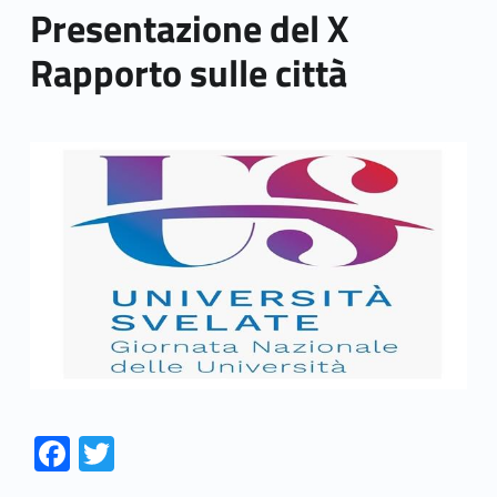
Presentazione del X
Rapporto sulle città
Link identifier archive #link-archive-thumb-soap-75601
Fa
T
ce
w