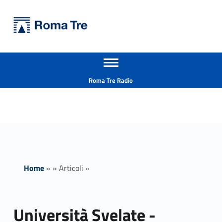
Primary Menu
Università Roma Tre
Università Svelate - Presentazione del X Rapporto sulle città - Università Roma Tre
Apri il menu secondario
L’Università degli Studi Roma Tre è un’università giovane e per giovani, è nata nel 1992 ed è rapidamente cresciuta sia in termini di studenti che di corsi di studio offerti. Sono attivi 13 dipartimenti che offrono corsi di Laurea, Laurea magistrale, Master, Corsi di perfezionamento, Dottorati di ricerca e Scuole di specializzazione
Header info sidebar
Roma Tre Radio
Home
»
»
Articoli
»
Università Svelate -