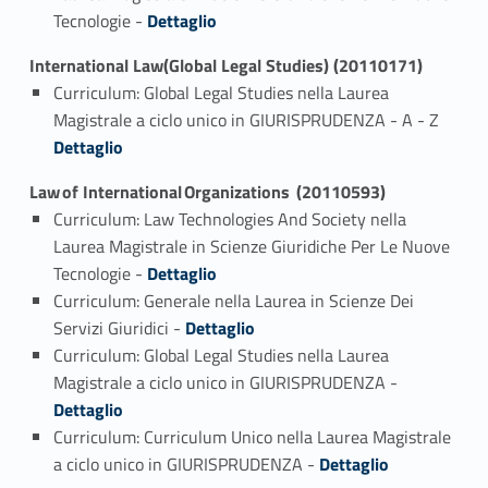
Link identifier #identifier_person_52701-1
Tecnologie -
Dettaglio
International Law(Global Legal Studies) (20110171)
Curriculum: Global Legal Studies nella Laurea
Link identifier #identifier_person_97717-1
Magistrale a ciclo unico in GIURISPRUDENZA - A - Z
Dettaglio
Law of International Organizations (20110593)
Curriculum: Law Technologies And Society nella
Laurea Magistrale in Scienze Giuridiche Per Le Nuove
Link identifier #identifier_person_153845-1
Tecnologie -
Dettaglio
Curriculum: Generale nella Laurea in Scienze Dei
Link identifier #identifier_person_13261-2
Servizi Giuridici -
Dettaglio
Curriculum: Global Legal Studies nella Laurea
Link identifier #identifier_person_171538-3
Magistrale a ciclo unico in GIURISPRUDENZA -
Dettaglio
Curriculum: Curriculum Unico nella Laurea Magistrale
Link identifier #identifier_person_137025-4
a ciclo unico in GIURISPRUDENZA -
Dettaglio