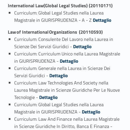
International Law(Global Legal Studies) (20110171)
Curriculum: Global Legal Studies nella Laurea
Link identifier #identifier_person_175353-1
Magistrale in GIURISPRUDENZA - A - Z
Dettaglio
Law of International Organizations (20110593)
Curriculum: Consulente Del Lavoro nella Laurea in
Link identifier #identifier_person_13397-1
Scienze Dei Servizi Giuridici -
Dettaglio
Curriculum: Curriculum Unico nella Laurea Magistrale
Link identifier #identifier_person_83650-2
in GIURISPRUDENZA -
Dettaglio
Curriculum: Generale nella Laurea in Scienze Dei
Link identifier #identifier_person_141578-3
Servizi Giuridici -
Dettaglio
Curriculum: Law Technologies And Society nella
Laurea Magistrale in Scienze Giuridiche Per Le Nuove
Link identifier #identifier_person_167263-4
Tecnologie -
Dettaglio
Curriculum: Global Legal Studies nella Laurea
Link identifier #identifier_person_183347-5
Magistrale in GIURISPRUDENZA -
Dettaglio
Curriculum: Law And Finance nella Laurea Magistrale
Link identifier #identifier_person_195374-6
in Scienze Giuridiche In Diritto, Banca E Finanza -