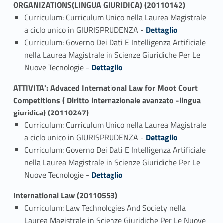
ORGANIZATIONS(LINGUA GIURIDICA) (20110142)
Curriculum: Curriculum Unico nella Laurea Magistrale
Link identifier #identifier_person_14070-1
a ciclo unico in GIURISPRUDENZA -
Dettaglio
Curriculum: Governo Dei Dati E Intelligenza Artificiale
nella Laurea Magistrale in Scienze Giuridiche Per Le
Link identifier #identifier_person_87038-2
Nuove Tecnologie -
Dettaglio
ATTIVITA': Advaced International Law for Moot Court
Competitions ( Diritto internazionale avanzato -lingua
giuridica) (20110247)
Curriculum: Curriculum Unico nella Laurea Magistrale
Link identifier #identifier_person_166903-1
a ciclo unico in GIURISPRUDENZA -
Dettaglio
Curriculum: Governo Dei Dati E Intelligenza Artificiale
nella Laurea Magistrale in Scienze Giuridiche Per Le
Link identifier #identifier_person_102561-2
Nuove Tecnologie -
Dettaglio
International Law (20110553)
Curriculum: Law Technologies And Society nella
Laurea Magistrale in Scienze Giuridiche Per Le Nuove