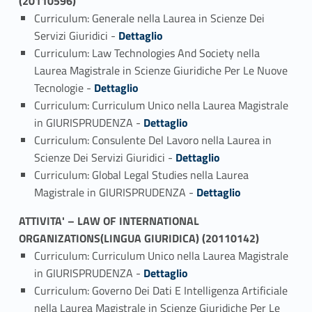
(20110596)
Curriculum: Generale nella Laurea in Scienze Dei
Link identifier #identifier_person_8634-1
Servizi Giuridici -
Dettaglio
Curriculum: Law Technologies And Society nella
Laurea Magistrale in Scienze Giuridiche Per Le Nuove
Link identifier #identifier_person_199535-2
Tecnologie -
Dettaglio
Curriculum: Curriculum Unico nella Laurea Magistrale
Link identifier #identifier_person_173572-3
in GIURISPRUDENZA -
Dettaglio
Curriculum: Consulente Del Lavoro nella Laurea in
Link identifier #identifier_person_143746-4
Scienze Dei Servizi Giuridici -
Dettaglio
Curriculum: Global Legal Studies nella Laurea
Link identifier #identifier_person_197774-5
Magistrale in GIURISPRUDENZA -
Dettaglio
ATTIVITA' – LAW OF INTERNATIONAL
ORGANIZATIONS(LINGUA GIURIDICA) (20110142)
Curriculum: Curriculum Unico nella Laurea Magistrale
Link identifier #identifier_person_176367-1
in GIURISPRUDENZA -
Dettaglio
Curriculum: Governo Dei Dati E Intelligenza Artificiale
nella Laurea Magistrale in Scienze Giuridiche Per Le