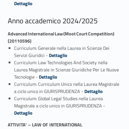
Dettaglio
Anno accademico 2024/2025
Advanced International Law (Moot Court Competition)
(20110596)
Curriculum: Generale nella Laurea in Scienze Dei
Link identifier #identifier_person_135911-1
Servizi Giuridici -
Dettaglio
Curriculum: Law Technologies And Society nella
Laurea Magistrale in Scienze Giuridiche Per Le Nuove
Link identifier #identifier_person_86201-2
Tecnologie -
Dettaglio
Curriculum: Curriculum Unico nella Laurea Magistrale
Link identifier #identifier_person_135220-3
a ciclo unico in GIURISPRUDENZA -
Dettaglio
Curriculum: Global Legal Studies nella Laurea
Link identifier #identifier_person_144900-4
Magistrale a ciclo unico in GIURISPRUDENZA -
Dettaglio
ATTIVITA' – LAW OF INTERNATIONAL