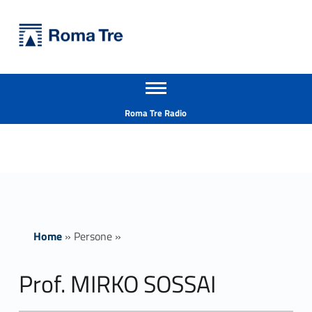
Primary Menu
Università Roma Tre
Prof. MIRKO SOSSAI insegnamenti - Università Roma Tre
Apri il menu secondario
L’Università degli Studi Roma Tre è un’università giovane e per giovani, è nata nel 1992 ed è rapidamente cresciuta sia in termini di studenti che di corsi di studio offerti. Sono attivi 13 dipartimenti che offrono corsi di Laurea, Laurea magistrale, Master, Corsi di perfezionamento, Dottorati di ricerca e Scuole di specializzazione
Header info sidebar
Roma Tre Radio
Home
»
Persone
»
Prof. MIRKO SOSSAI