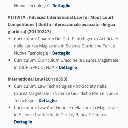
Link identifier #identifier_person_109225-2
Nuove Tecnologie -
Dettaglio
ATTIVITA': Advaced International Law for Moot Court
Competitions ( Diritto internazionale avanzato -lingua
giuridica) (20110247)
Curriculum: Governo Dei Dati E Intelligenza Artificiale
nella Laurea Magistrale in Scienze Giuridiche Per Le
Link identifier #identifier_person_168546-1
Nuove Tecnologie -
Dettaglio
Curriculum: Curriculum Unico nella Laurea Magistrale
Link identifier #identifier_person_131239-2
in GIURISPRUDENZA -
Dettaglio
International Law (20110553)
Curriculum: Law Technologies And Society nella
Laurea Magistrale in Scienze Giuridiche Per Le Nuove
Link identifier #identifier_person_38364-1
Tecnologie -
Dettaglio
Curriculum: Law And Finance nella Laurea Magistrale
Link identifier #identifier_person_105089-2
in Scienze Giuridiche In Diritto, Banca E Finanza -
Dettaglio