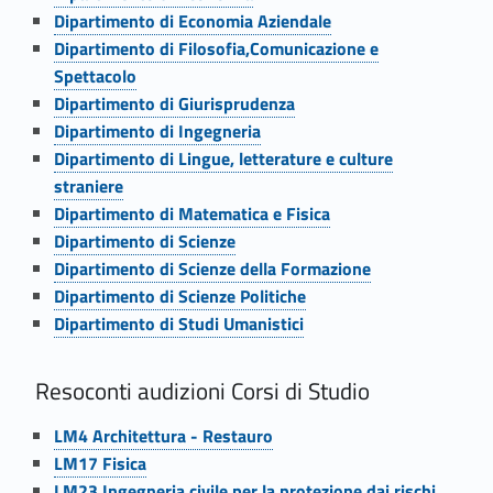
i
Link identifier #identifier__69912-48
Dipartimento di Economia Aziendale
o
Link identifier #identifier__63306-49
Dipartimento di Filosofia,Comunicazione e
Spettacolo
e
Link identifier #identifier__29180-50
Dipartimento di Giurisprudenza
Link identifier #identifier__198907-51
i
Dipartimento di Ingegneria
Link identifier #identifier__146236-52
Dipartimento di Lingue, letterature e culture
D
straniere
Link identifier #identifier__58556-53
i
Dipartimento di Matematica e Fisica
Link identifier #identifier__144460-54
Dipartimento di Scienze
p
Link identifier #identifier__107664-55
Dipartimento di Scienze della Formazione
Link identifier #identifier__136186-56
Dipartimento di Scienze Politiche
a
Link identifier #identifier__30595-57
Dipartimento di Studi Umanistici
r
Resoconti audizioni Corsi di Studio
t
Link identifier #identifier__3703-58
i
LM4 Architettura - Restauro
Link identifier #identifier__61064-59
LM17 Fisica
m
Link identifier #identifier__137820-60
LM23 Ingegneria civile per la protezione dai rischi