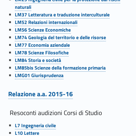
naturali
e
Link identifier #identifier__25292-61
LM37 Letteratura e traduzione interculturale
Link identifier #identifier__139346-62
n
LM52 Relazioni internazionali
Link identifier #identifier__35713-63
LM56 Scienze Economiche
t
Link identifier #identifier__178548-64
LM74 Geologia del territorio e delle risorse
Link identifier #identifier__100725-65
i
LM77 Economia aziendale
Link identifier #identifier__182324-66
LM78 Scienze Filosofiche
Link identifier #identifier__134155-67
LM84 Storia e società
Link identifier #identifier__85426-68
LM85bis Scienze della formazione primaria
Link identifier #identifier__180841-69
LMG01 Giurisprudenza
Relazione a.a. 2015-16
Link identifier #identifier__170783-70
Resoconti audizioni Corsi di Studio
Link identifier #identifier__31355-71
L7 Ingegneria civile
Link identifier #identifier__168521-72
L10 Lettere