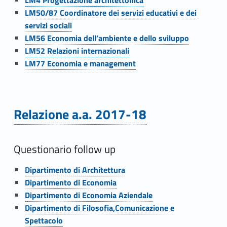
i
Link identifier #identifier__156207-28
LM50/87 Coordinatore dei servizi educativi e dei
o
servizi sociali
Link identifier #identifier__153593-29
LM56 Economia dell’ambiente e dello sviluppo
n
Link identifier #identifier__98134-30
LM52 Relazioni internazionali
Link identifier #identifier__93006-31
LM77 Economia e management
i
p
r
Relazione a.a. 2017-18
Link identifier #identifier__151501-32
e
s
Questionario follow up
Link identifier #identifier__192691-33
s
Dipartimento di Architettura
Link identifier #identifier__118620-34
Dipartimento di Economia
o
Link identifier #identifier__172476-35
Dipartimento di Economia Aziendale
Link identifier #identifier__152537-36
i
Dipartimento di Filosofia,Comunicazione e
Spettacolo