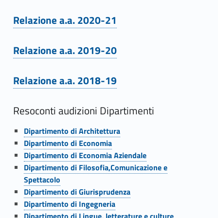
o
Relazione a.a. 2020-21
Link identifier #identifier__72476-5
n
Relazione a.a. 2019-20
i
Link identifier #identifier__42703-6
d
Relazione a.a. 2018-19
Link identifier #identifier__117846-7
i
Resoconti audizioni Dipartimenti
s
Link identifier #identifier__100563-8
i
Dipartimento di Architettura
Link identifier #identifier__3286-9
Dipartimento di Economia
n
Link identifier #identifier__133765-10
Dipartimento di Economia Aziendale
Link identifier #identifier__93236-11
Dipartimento di Filosofia,Comunicazione e
t
Spettacolo
Link identifier #identifier__89858-12
e
Dipartimento di Giurisprudenza
Link identifier #identifier__131059-13
Dipartimento di Ingegneria
s
Link identifier #identifier__48498-14
Dipartimento di Lingue, letterature e culture