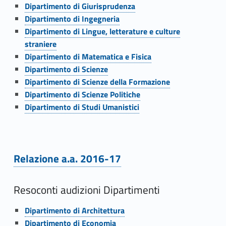
C
Link identifier #identifier__131474-37
Dipartimento di Giurisprudenza
Link identifier #identifier__111355-38
Dipartimento di Ingegneria
o
Link identifier #identifier__110567-39
Dipartimento di Lingue, letterature e culture
r
straniere
Link identifier #identifier__1953-40
Dipartimento di Matematica e Fisica
s
Link identifier #identifier__73822-41
Dipartimento di Scienze
Link identifier #identifier__175869-42
i
Dipartimento di Scienze della Formazione
Link identifier #identifier__152437-43
Dipartimento di Scienze Politiche
d
Link identifier #identifier__136048-44
Dipartimento di Studi Umanistici
i
S
Relazione a.a. 2016-17
t
Link identifier #identifier__133563-45
u
Resoconti audizioni Dipartimenti
d
Link identifier #identifier__141853-46
Dipartimento di Architettura
Link identifier #identifier__164010-47
Dipartimento di Economia