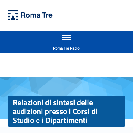
Primary Menu
Università Roma Tre
Relazioni di sintesi delle audizioni presso i Corsi di Studio e i Dipartimenti - Università Roma Tre
Apri il menu secondario
L’Università degli Studi Roma Tre è un’università giovane e per giovani, è nata nel 1992 ed è rapidamente cresciuta sia in termini di studenti che di corsi di studio offerti. Sono attivi 13 dipartimenti che offrono corsi di Laurea, Laurea magistrale, Master, Corsi di perfezionamento, Dottorati di ricerca e Scuole di specializzazione
Header info sidebar
Roma Tre Radio
Relazioni di sintesi delle
audizioni presso i Corsi di
Studio e i Dipartimenti