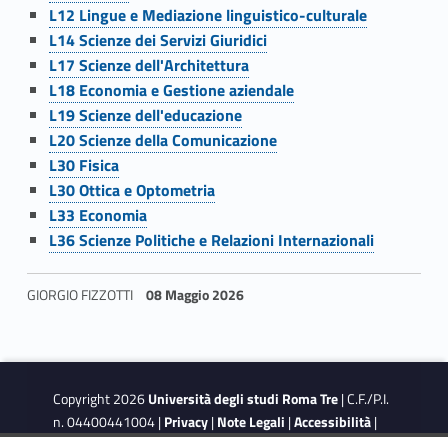
Link identifier #identifier__164574-73
L12 Lingue e Mediazione linguistico-culturale
Link identifier #identifier__75905-74
L14 Scienze dei Servizi Giuridici
Link identifier #identifier__160206-75
L17 Scienze dell'Architettura
Link identifier #identifier__169250-76
L18 Economia e Gestione aziendale
Link identifier #identifier__158736-77
L19 Scienze dell'educazione
Link identifier #identifier__175174-78
L20 Scienze della Comunicazione
Link identifier #identifier__154192-79
L30 Fisica
Link identifier #identifier__73191-80
L30 Ottica e Optometria
Link identifier #identifier__117699-81
L33 Economia
Link identifier #identifier__174535-82
L36 Scienze Politiche e Relazioni Internazionali
GIORGIO FIZZOTTI
08 Maggio 2026
Skip back to navigation
Copyright 2026
Università degli studi Roma Tre
| C.F./P.I.
n. 04400441004 |
Privacy
|
Note Legali
|
Accessibilità
|
Obiettivi di accessibilità
|
Dichiarazione di accessibilità