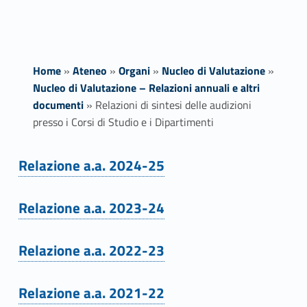
Home
»
Ateneo
»
Organi
»
Nucleo di Valutazione
»
Nucleo di Valutazione – Relazioni annuali e altri
documenti
»
Relazioni di sintesi delle audizioni
presso i Corsi di Studio e i Dipartimenti
R
Relazione a.a. 2024-25
Link identifier #identifier__91418-1
e
Relazione a.a. 2023-24
l
Link identifier #identifier__131151-2
a
Relazione a.a. 2022-23
Link identifier #identifier__164399-3
z
Relazione a.a. 2021-22
i
Link identifier #identifier__79497-4