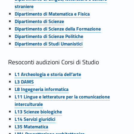
i
straniere
Link identifier #identifier__5843-15
Dipartimento di Matematica e Fisica
d
Link identifier #identifier__80443-16
Dipartimento di Scienze
Link identifier #identifier__99732-17
Dipartimento di Scienze della Formazione
e
Link identifier #identifier__113903-18
Dipartimento di Scienze Politiche
Link identifier #identifier__144916-19
l
Dipartimento di Studi Umanistici
l
Resoconti audizioni Corsi di Studio
e
Link identifier #identifier__163935-20
L1 Archeologia e storia dell’arte
a
Link identifier #identifier__49711-21
L3 DAMS
Link identifier #identifier__30145-22
u
L8 Ingegneria informatica
Link identifier #identifier__173646-23
L11 Lingue e letterature per la comunicazione
d
interculturale
Link identifier #identifier__12583-24
L13 Scienze biologiche
i
Link identifier #identifier__52570-25
L14 Servizi giuridici
Link identifier #identifier__84947-26
z
L35 Matematica
Link identifier #identifier__71080-27
LM4 Progettazione architettonica